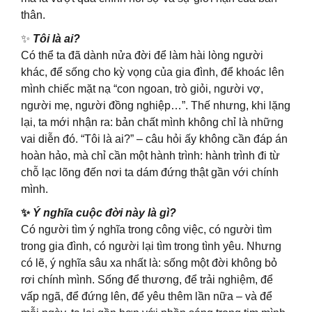
thân.
✨
Tôi là ai?
Có thể ta đã dành nửa đời để làm hài lòng người
khác, để sống cho kỳ vọng của gia đình, để khoác lên
mình chiếc mặt nạ “con ngoan, trò giỏi, người vợ,
người mẹ, người đồng nghiệp…”. Thế nhưng, khi lặng
lại, ta mới nhận ra: bản chất mình không chỉ là những
vai diễn đó. “Tôi là ai?” – câu hỏi ấy không cần đáp án
hoàn hảo, mà chỉ cần một hành trình: hành trình đi từ
chỗ lạc lõng đến nơi ta dám đứng thật gần với chính
mình.
✨
Ý nghĩa cuộc đời này là gì?
Có người tìm ý nghĩa trong công việc, có người tìm
trong gia đình, có người lại tìm trong tình yêu. Nhưng
có lẽ, ý nghĩa sâu xa nhất là: sống một đời không bỏ
rơi chính mình. Sống để thương, để trải nghiệm, để
vấp ngã, để đứng lên, để yêu thêm lần nữa – và để