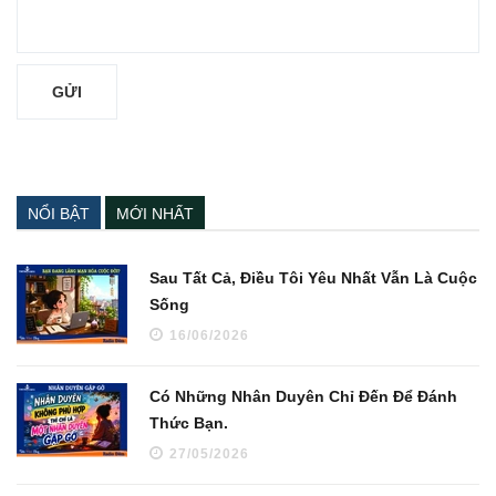
NỔI BẬT
MỚI NHẤT
Sau Tất Cả, Điều Tôi Yêu Nhất Vẫn Là Cuộc
Sống
16/06/2026
Có Những Nhân Duyên Chỉ Đến Để Đánh
Thức Bạn.
27/05/2026