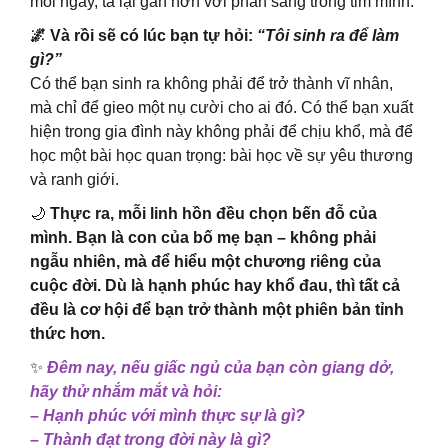
mỗi ngày, ta lại gần hơn với phần sáng trong tim mình.
🌌 Và rồi sẽ có lúc bạn tự hỏi:
“Tôi sinh ra để làm
gì?”
Có thể bạn sinh ra không phải để trở thành vĩ nhân,
mà chỉ để gieo một nụ cười cho ai đó. Có thể bạn xuất
hiện trong gia đình này không phải để chịu khổ, mà để
học một bài học quan trọng: bài học về sự yêu thương
và ranh giới.
🌙
Thực ra, mỗi linh hồn đều chọn bến đỗ của
mình. Bạn là con của bố mẹ bạn – không phải
ngẫu nhiên, mà để hiểu một chương riêng của
cuộc đời. Dù là hạnh phúc hay khổ đau, thì tất cả
đều là cơ hội để bạn trở thành một phiên bản tỉnh
thức hơn.
✨
Đêm nay, nếu giấc ngủ của bạn còn giang dở,
hãy thử nhắm mắt và hỏi:
– Hạnh phúc với mình thực sự là gì?
– Thành đạt trong đời này là gì?