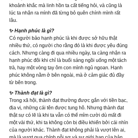
khoảnh khắc mà linh hồn ta cất tiếng hỏi, và cũng là
lúc ta nhận ra mình đã từng bỏ quên chính mình rất
lâu.
✨
Hạnh phúc là gì?
Có người bảo hạnh phúc là khi được sở hữu thật
nhiều thứ, có người cho rằng đó là khi được yêu đúng
cách. Nhưng càng đi qua nhiều ngày, ta càng nhận ra
hạnh phúc đôi khi chỉ là buổi sáng ngồi uống một tách
trà, hay một vòng tay ôm con mình ngủ ngoan. Hạnh
phúc không nằm ở bên ngoài, mà ở cảm giác đủ đầy
từ bên trong.
✨
Thành đạt là gì?
Trong xã hội, thành đạt thường được gắn với tiền bạc,
địa vị, những cái tên được tung hô. Nhưng thành đạt
thật sự có lẽ là khi ta vẫn có thể mỉm cười dù mất đi
một vài thứ, khi ta không còn bị điều khiển bởi cái nhìn
của người khác. Thành đạt không phải là vượt lên ai,
mà là vượt qua chính nỗi sợ và sự giới hạn của bản