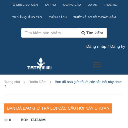
TỔ CHỨC SỰ KIỆN
TÀI TRỢ
QUẢNG CÁO
DỰ ÁN
THUÊ MC
TƯ VẤN QUẢNG CÁO
CHÍNH SÁCH
THIẾT KẾ SƠ ĐỒ THOÁT HIỂM
Tìm kiếm
Đăng nhập
/
Đăng ký
Trang chủ
Radio Đêm
Bạn đã bao giờ trả lời các câu hỏi này chưa
?
BẠN ĐÃ BAO GIỜ TRẢ LỜI CÁC CÂU HỎI NÀY CHƯA ?
0
BỞI:
TATAMIMI