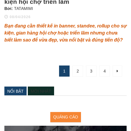
kiện hội chợ triển lãm
Bởi:
TATAMIMI
08/04/2026
Bạn đang cần thiết kế in banner, standee, rollup cho sự
kiện, gian hàng hội chợ hoặc triển lãm nhưng chưa
biết làm sao để vừa đẹp, vừa nổi bật và đúng tiến độ?
1
2
3
4
NỔI BẬT
MỚI NHẤT
QUẢNG CÁO