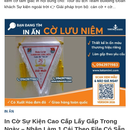
kèm cờ tam giác in nội dung cho: Tour du lịch Team building Đoàn
khách Sự kiện ngoài trời 👉 Giải pháp trọn bộ: cán cờ + cờ...
IN ẤN
In Cờ Sự Kiện Cao Cấp Lấy Gấp Trong
Ngày – Nhận Làm 1 Cái Theo File Có Sẵn