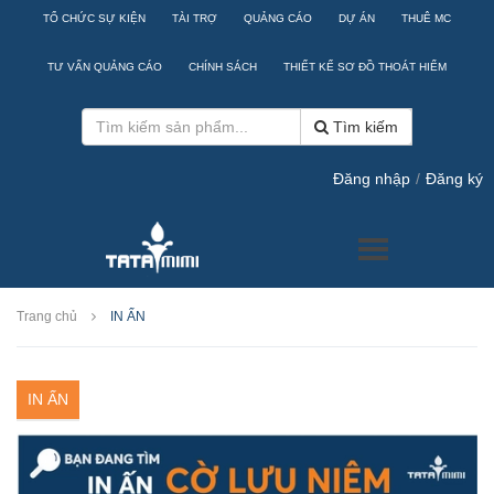
TỔ CHỨC SỰ KIỆN
TÀI TRỢ
QUẢNG CÁO
DỰ ÁN
THUÊ MC
TƯ VẤN QUẢNG CÁO
CHÍNH SÁCH
THIẾT KẾ SƠ ĐỒ THOÁT HIỂM
Tìm kiếm
Đăng nhập
/
Đăng ký
Trang chủ
IN ẤN
IN ẤN