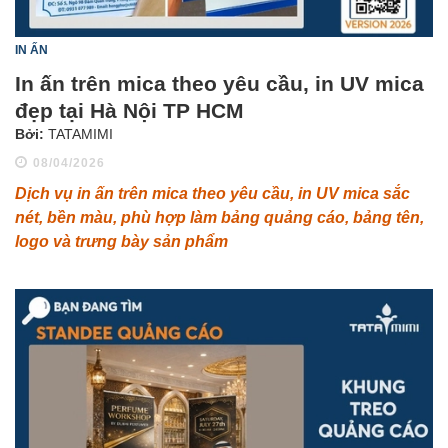
IN ẤN
In ấn trên mica theo yêu cầu, in UV mica
đẹp tại Hà Nội TP HCM
Bởi:
TATAMIMI
08/04/2026
Dịch vụ in ấn trên mica theo yêu cầu, in UV mica sắc
nét, bền màu, phù hợp làm bảng quảng cáo, bảng tên,
logo và trưng bày sản phẩm