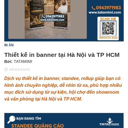
IN ẤN
Thiết kế in banner tại Hà Nội và TP HCM
Bởi:
TATAMIMI
08/04/2026
Dịch vụ thiết kế in banner, standee, rollup giúp bạn có
hình ảnh chuyên nghiệp, dễ nhìn từ xa, phù hợp nhiều
mục đích sử dụng từ sự kiện, hội chợ đến showroom
và văn phòng tại Hà Nội và TP HCM.