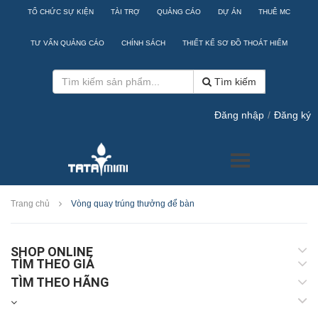
TỔ CHỨC SỰ KIỆN
TÀI TRỢ
QUẢNG CÁO
DỰ ÁN
THUÊ MC
TƯ VẤN QUẢNG CÁO
CHÍNH SÁCH
THIẾT KẾ SƠ ĐỒ THOÁT HIỂM
Tìm kiếm
Đăng nhập
/
Đăng ký
Trang chủ
Vòng quay trúng thưởng để bàn
SHOP ONLINE
TÌM THEO GIÁ
TÌM THEO HÃNG