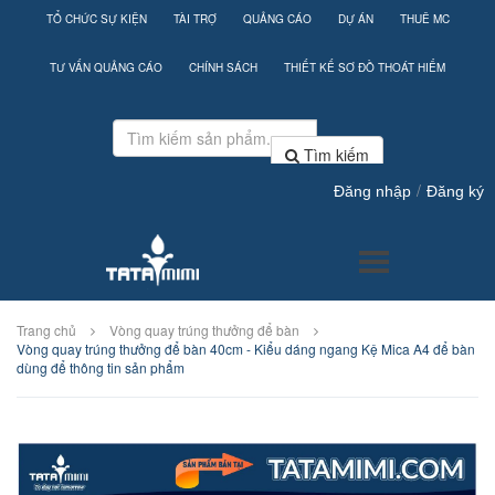
TỔ CHỨC SỰ KIỆN
TÀI TRỢ
QUẢNG CÁO
DỰ ÁN
THUÊ MC
TƯ VẤN QUẢNG CÁO
CHÍNH SÁCH
THIẾT KẾ SƠ ĐỒ THOÁT HIỂM
Tìm kiếm
/
Đăng nhập
Đăng ký
Trang chủ
Vòng quay trúng thưởng để bàn
Vòng quay trúng thưởng để bàn 40cm - Kiểu dáng ngang Kệ Mica A4 để bàn
dùng để thông tin sản phẩm