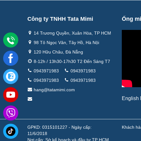
Công ty TNHH Tata Mimi
Ống m
14 Trương Quyền, Xuân Hòa, TP HCM
98 Tô Ngọc Vân, Tây Hồ, Hà Nội
120 Hữu Châu, Đà Nẵng
8-12h / 13h30-17h30 T2 Đến Sáng T7
0943971983
0943971983
0943971983
0943971983
hang@tatamimi.com
English
GPKD: 0315101227 - Ngày cấp:
Khách hà
11/6/2018
Nơi cấp: Sở kế hoạch và đầu tư TP HCM