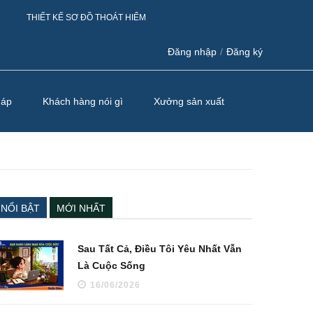
THIẾT KẾ SƠ ĐỒ THOÁT HIỂM
Đăng nhập
/
Đăng ký
háp
Khách hàng nói gì
Xưởng sản xuất
NỔI BẬT
MỚI NHẤT
Sau Tất Cả, Điều Tôi Yêu Nhất Vẫn
Là Cuộc Sống
16/06/2026