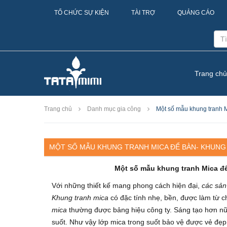
TỔ CHỨC SỰ KIỆN
TÀI TRỢ
QUẢNG CÁO
Trang chủ
Trang chủ
Danh mục gia công
Một số mẫu khung tranh 
MỘT SỐ MẪU KHUNG TRANH MICA ĐỂ BÀN- KHUNG
Một số mẫu khung tranh Mica đ
Với những thiết kế mang phong cách hiện đại,
các sản
Khung tranh mica
có đặc tính nhẹ, bền, được làm từ chấ
mica
thường được bảng hiệu công ty. Sáng tạo hơn nữa
suốt. Như vậy lớp mica trong suốt bảo vệ được vẻ đẹ