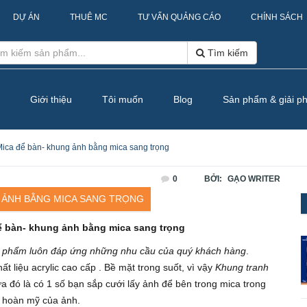
DỰ ÁN
THUÊ MC
TƯ VẤN QUẢNG CÁO
CHÍNH SÁCH
Tìm kiếm
Giới thiệu
Tôi muốn
Blog
Sản phẩm & giải p
Mica để bàn- khung ảnh bằng mica sang trọng
0
BỞI:
GẠO WRITER
 ẢNH BẰNG MICA SANG TRỌNG
ể bàn- khung ảnh bằng mica sang trọng
 phẩm luôn đáp ứng những nhu cầu của quý khách hàng
.
t liệu acrylic cao cấp . Bề mặt trong suốt, vì vậy
Khung tranh
 đó là có 1 số bạn sắp cưới lấy ảnh để bên trong mica trong
p hoàn mỹ của ảnh.