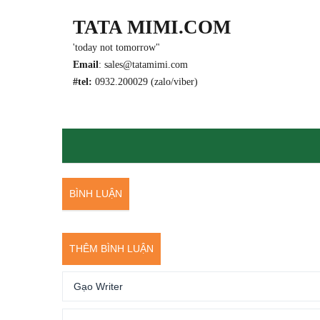
TATA MIMI.COM
'today not tomorrow"
Email
: sales@tatamimi.com
#tel:
0932.200029 (zalo/viber)
BÌNH LUẬN
THÊM BÌNH LUẬN