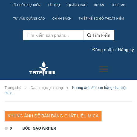
TỔ CHỨC SỰ KIỆN
TÀI TRỢ
QUẢNG CÁO
DỰ ÁN
THUÊ MC
TƯ VẤN QUẢNG CÁO
CHÍNH SÁCH
THIẾT KẾ SƠ ĐỒ THOÁT HIỂM
Tìm kiếm
Đăng nhập
/
Đăng ký
Trang chủ
Danh mục gia công
Khung ảnh để bàn bằng chất liệu
mica
KHUNG ẢNH ĐỂ BÀN BẰNG CHẤT LIỆU MICA
0
BỞI:
GẠO WRITER