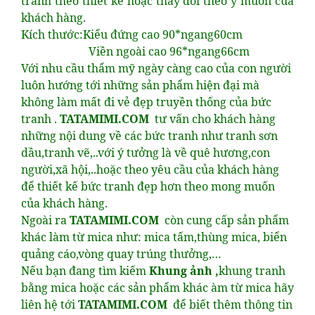
tranh theo thiết kế hoặc thay đổi theo ý muốn của
khách hàng.
Kích thước:Kiểu đứng cao 90*ngang60cm
Viền ngoài cao 96*ngang66cm
Với nhu cầu thẩm mỹ ngày càng cao của con người
luôn hướng tới những sản phẩm hiện đại mà
không làm mất đi vẻ đẹp truyền thống của bức
tranh .
TATAMIMI.COM
tư vấn cho khách hàng
những nội dung về các bức tranh như tranh sơn
dầu,tranh vẽ,..với ý tưởng là về quê hương,con
người,xã hội,..hoặc theo yêu cầu của khách hàng
để thiết kế bức tranh đẹp hơn theo mong muốn
của khách hàng.
Ngoài ra
TATAMIMI.COM
còn cung cấp sản phẩm
khác làm từ mica như: mica tấm,thùng mica, biển
quảng cáo,vòng quay trúng thưởng,…
Nếu bạn đang tìm kiếm
Khung ảnh ,
khung tranh
bằng mica hoặc các sản phẩm khác àm từ mica hãy
liên hệ tới
TATAMIMI.COM
để biết thêm thông tin