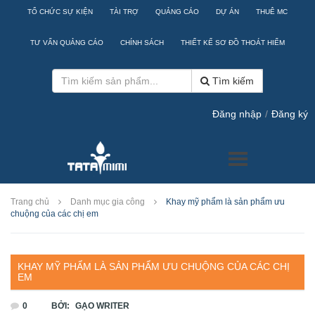
TỔ CHỨC SỰ KIỆN
TÀI TRỢ
QUẢNG CÁO
DỰ ÁN
THUÊ MC
TƯ VẤN QUẢNG CÁO
CHÍNH SÁCH
THIẾT KẾ SƠ ĐỒ THOÁT HIỂM
Tìm kiếm
Đăng nhập
/
Đăng ký
Trang chủ
Danh mục gia công
Khay mỹ phẩm là sản phẩm ưu
chuộng của các chị em
KHAY MỸ PHẨM LÀ SẢN PHẨM ƯU CHUỘNG CỦA CÁC CHỊ
EM
0
BỞI:
GẠO WRITER