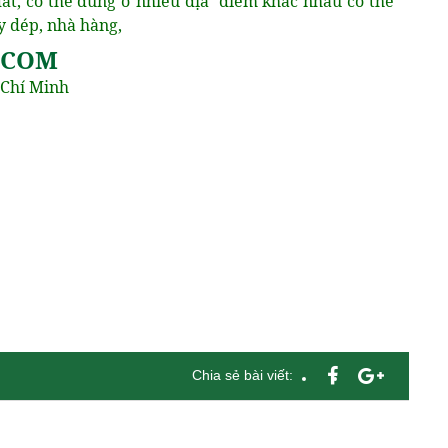
ắt, có thể dùng ở nhiều địa điểm khác nhau có thể
y dép, nhà hàng,
.COM
 Chí Minh
Chia sẻ bài viết: