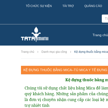
TỔ CHỨC SỰ KIỆN
TÀI TRỢ
QUẢNG CÁO
Trang chủ
Trang chủ
Danh mục gia công
Kệ đựng thuốc bằng mica–
KỆ ĐỰNG THUỐC BẰNG MICA–TỦ MICA Y TẾ ĐỰNG
Kệ đựng thuốc bằng 
Chúng tôi sử dụng chất liệu bằng Mica để là
quý khách hàng. Những sản phẩm của chúng 
là đơn vị chuyên nhận cung cấp các loại kệ 
trợ nhiêt tình