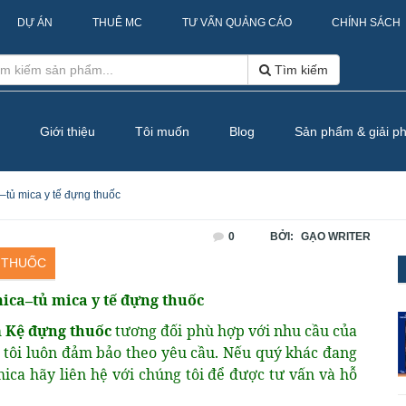
DỰ ÁN
THUÊ MC
TƯ VẤN QUẢNG CÁO
CHÍNH SÁCH
Tìm kiếm
Giới thiệu
Tôi muốn
Blog
Sản phẩm & giải p
tủ mica y tế đựng thuốc
0
BỞI:
GẠO WRITER
 THUỐC
mica
tủ mica y tế đựng thuốc
–
m
Kệ đựng thuốc
tương đối phù hợp với nhu cầu của
tôi luôn đảm bảo theo yêu cầu. Nếu quý khác đang
mica hãy liên hệ với chúng tôi để được tư vấn và hỗ