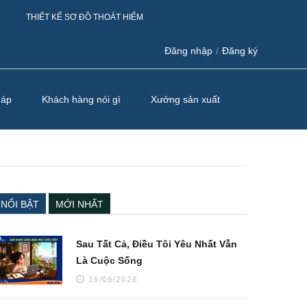
THIẾT KẾ SƠ ĐỒ THOÁT HIỂM
Đăng nhập
/
Đăng ký
háp
Khách hàng nói gì
Xưởng sản xuất
NỔI BẬT
MỚI NHẤT
Sau Tất Cả, Điều Tôi Yêu Nhất Vẫn
Là Cuộc Sống
16/06/2026