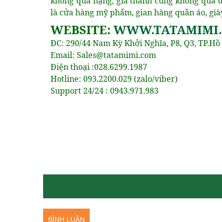
không quá nặng, giá thành cũng không quá đ
là cửa hàng mỹ phẩm, gian hàng quần áo, già
WEBSITE:
WWW.TATAMIMI
ĐC: 290/44 Nam Kỳ Khởi Nghĩa, P8, Q3, TP.Hồ
Email: Sales@tatamimi.com
Điện thoại :028.6299.1987
Hotline: 093.2200.029 (zalo/viber)
Support 24/24 : 0943.971.983
BÌNH LUẬN