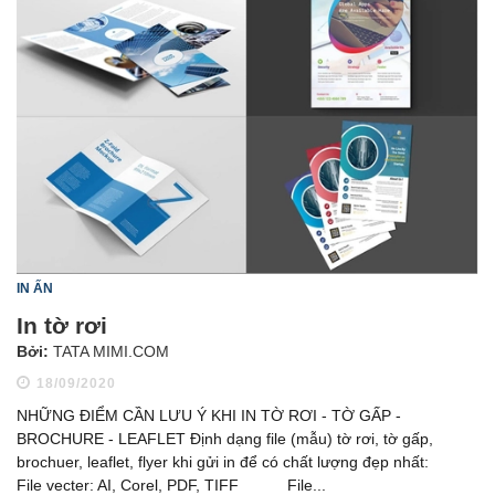
IN ẤN
In tờ rơi
Bởi:
TATA MIMI.COM
18/09/2020
NHỮNG ĐIỂM CẦN LƯU Ý KHI IN TỜ RƠI - TỜ GẤP -
BROCHURE - LEAFLET Định dạng file (mẫu) tờ rơi, tờ gấp,
brochuer, leaflet, flyer khi gửi in để có chất lượng đẹp nhất:
File vecter: AI, Corel, PDF, TIFF File...