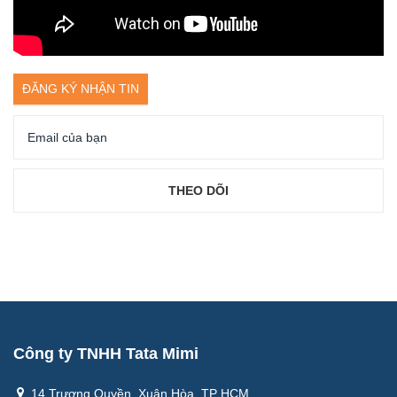
ĐĂNG KÝ NHẬN TIN
Công ty TNHH Tata Mimi
14 Trương Quyền, Xuân Hòa, TP HCM