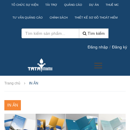
TỔ CHỨC SỰ KIỆN
TÀI TRỢ
QUẢNG CÁO
DỰ ÁN
THUÊ MC
TƯ VẤN QUẢNG CÁO
CHÍNH SÁCH
THIẾT KẾ SƠ ĐỒ THOÁT HIỂM
Tìm kiếm
Đăng nhập
/
Đăng ký
Trang chủ
IN ẤN
IN ẤN