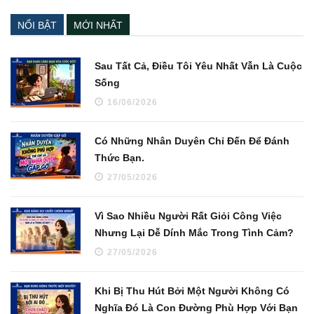
NỔI BẬT
MỚI NHẤT
Sau Tất Cả, Điều Tôi Yêu Nhất Vẫn Là Cuộc
Sống
16/06/2026
Có Những Nhân Duyên Chỉ Đến Để Đánh
Thức Bạn.
27/05/2026
Vì Sao Nhiều Người Rất Giỏi Công Việc
Nhưng Lại Dễ Dính Mắc Trong Tình Cảm?
27/05/2026
Khi Bị Thu Hút Bởi Một Người Không Có
Nghĩa Đó Là Con Đường Phù Hợp Với Bạn