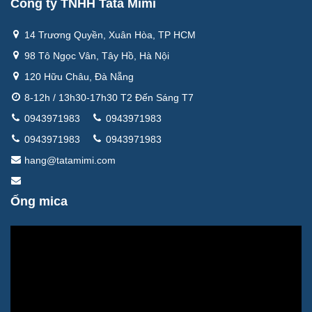
Công ty TNHH Tata Mimi
14 Trương Quyền, Xuân Hòa, TP HCM
98 Tô Ngọc Vân, Tây Hồ, Hà Nội
120 Hữu Châu, Đà Nẵng
8-12h / 13h30-17h30 T2 Đến Sáng T7
0943971983
0943971983
0943971983
0943971983
hang@tatamimi.com
Ống mica