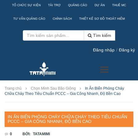
TỔ CHỨC SỰ KIỆN
TÀI TRỢ
QUẢNG CÁO
DỰ ÁN
THUÊ MC
TƯ VẤN QUẢNG CÁO
CHÍNH SÁCH
THIẾT KẾ SƠ ĐỒ THOÁT HIỂM
Tìm kiếm
Đăng nhập
/
Đăng ký
Trang chủ
Chọn Mình Sau Bão Giông
In Ấn Biển Phòng Cháy
Chữa Cháy Theo Tiêu Chuẩn PCCC – Gia Công Nhanh, Độ Bền Cao
IN ẤN BIỂN PHÒNG CHÁY CHỮA CHÁY THEO TIÊU CHUẨN
PCCC – GIA CÔNG NHANH, ĐỘ BỀN CAO
0
BỞI:
TATAMIMI