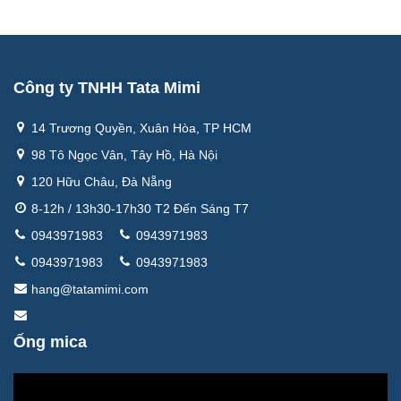
Công ty TNHH Tata Mimi
14 Trương Quyền, Xuân Hòa, TP HCM
98 Tô Ngọc Vân, Tây Hồ, Hà Nội
120 Hữu Châu, Đà Nẵng
8-12h / 13h30-17h30 T2 Đến Sáng T7
0943971983
0943971983
0943971983
0943971983
hang@tatamimi.com
Ống mica