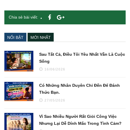
Chia sẻ bài viết:
NỔI BẬT
MỚI NHẤT
Sau Tất Cả, Điều Tôi Yêu Nhất Vẫn Là Cuộc
Sống
16/06/2026
Có Những Nhân Duyên Chỉ Đến Để Đánh
Thức Bạn.
27/05/2026
Vì Sao Nhiều Người Rất Giỏi Công Việc
Nhưng Lại Dễ Dính Mắc Trong Tình Cảm?