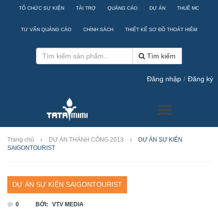
TỔ CHỨC SỰ KIỆN
TÀI TRỢ
QUẢNG CÁO
DỰ ÁN
THUÊ MC
TƯ VẤN QUẢNG CÁO
CHÍNH SÁCH
THIẾT KẾ SƠ ĐỒ THOÁT HIỂM
Tìm kiếm
Đăng nhập
/
Đăng ký
Trang chủ
DỰ ÁN THÀNH CÔNG 2013
DỰ ÁN SỰ KIỆN
SAIGONTOURIST
DỰ ÁN SỰ KIỆN SAIGONTOURIST
0
BỞI:
VTV MEDIA