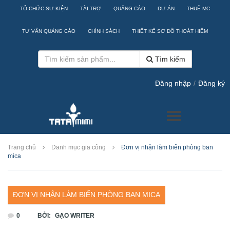
TỔ CHỨC SỰ KIỆN
TÀI TRỢ
QUẢNG CÁO
DỰ ÁN
THUÊ MC
TƯ VẤN QUẢNG CÁO
CHÍNH SÁCH
THIẾT KẾ SƠ ĐỒ THOÁT HIỂM
Tìm kiếm
Đăng nhập
/
Đăng ký
Trang chủ
Danh mục gia công
Đơn vị nhận làm biển phòng ban
mica
ĐƠN VỊ NHẬN LÀM BIỂN PHÒNG BAN MICA
0
BỞI:
GẠO WRITER