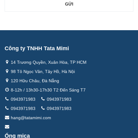
Công ty TNHH Tata Mimi
14 Trương Quyền, Xuân Hòa, TP HCM
98 Tô Ngọc Vân, Tây Hồ, Hà Nội
120 Hữu Châu, Đà Nẵng
8-12h / 13h30-17h30 T2 Đến Sáng T7
0943971983
0943971983
0943971983
0943971983
hang@tatamimi.com
Ống mica