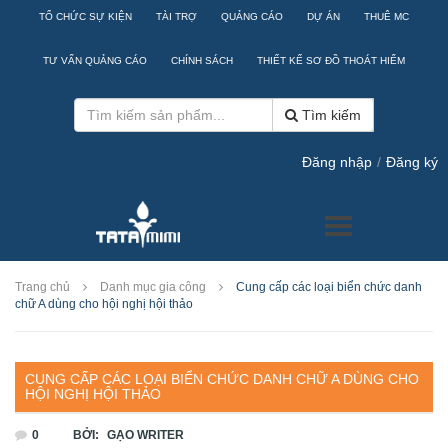
TỔ CHỨC SỰ KIỆN
TÀI TRỢ
QUẢNG CÁO
DỰ ÁN
THUÊ MC
TƯ VẤN QUẢNG CÁO
CHÍNH SÁCH
THIẾT KẾ SƠ ĐỒ THOÁT HIỂM
Tìm kiếm
Đăng nhập
/
Đăng ký
Trang chủ
Danh mục gia công
Cung cấp các loại biển chức danh
chữ A dùng cho hội nghị hội thảo
CUNG CẤP CÁC LOẠI BIỂN CHỨC DANH CHỮ A DÙNG CHO
HỘI NGHỊ HỘI THẢO
0
BỞI:
GẠO WRITER