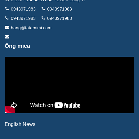
0943971983
0943971983
0943971983
0943971983
hang@tatamimi.com
Ống mica
English News