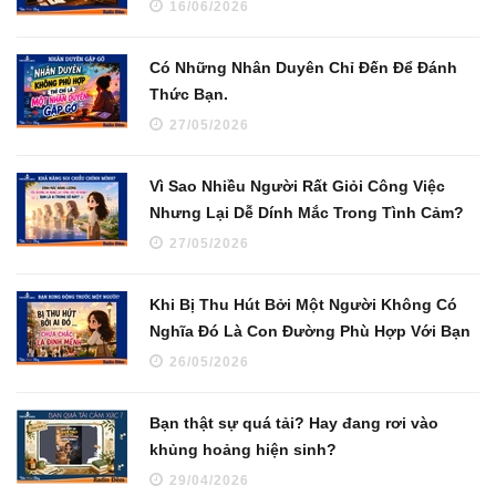
16/06/2026
Có Những Nhân Duyên Chỉ Đến Để Đánh
Thức Bạn.
27/05/2026
Vì Sao Nhiều Người Rất Giỏi Công Việc
Nhưng Lại Dễ Dính Mắc Trong Tình Cảm?
27/05/2026
Khi Bị Thu Hút Bởi Một Người Không Có
Nghĩa Đó Là Con Đường Phù Hợp Với Bạn
26/05/2026
Bạn thật sự quá tải? Hay đang rơi vào
khủng hoảng hiện sinh?
29/04/2026