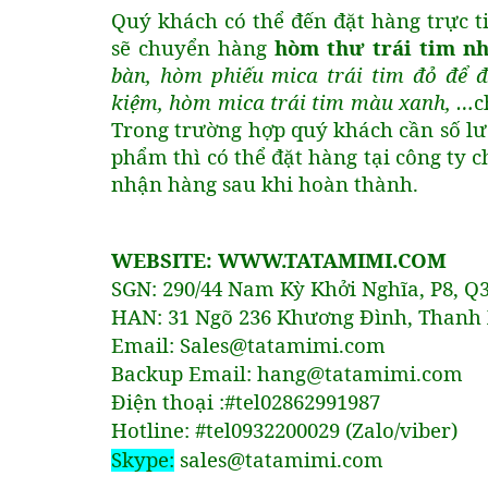
Quý khách có thể đến đặt hàng trực ti
sẽ chuyển hàng
hòm thư trái tim n
bàn, hòm phiếu mica trái tim đỏ để đ
kiệm, hòm mica trái tim màu xanh, …
c
Trong trường hợp quý khách cần số lư
phẩm thì có thể đặt hàng tại công ty
nhận hàng sau khi hoàn thành.
WEBSITE: WWW.TATAMIMI.COM
SGN: 290/44 Nam Kỳ Khởi Nghĩa, P8, Q
HAN: 31 Ngõ 236 Khương Đình, Thanh 
Email: Sales@tatamimi.com
Backup Email: hang@tatamimi.com
Điện thoại :#tel02862991987
Hotline: #tel0932200029 (Zalo/viber)
Skype:
sales@tatamimi.com