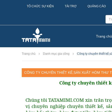
TỔ CHỨC SỰ KIỆN
TÀI TRỢ
QUẢNG CÁO
Trang chủ
Trang chủ
Danh mục gia công
Công ty chuyên thiết kế,sả
CÔNG TY CHUYÊN THIẾT KẾ,SẢN XUẤT HÒM THƯ T
Công ty chuyên thiết 
Chúng tôi TATAMIMI.COM xin trân trọn
vị chuyên nghiệp
chuyên thiết kế, s