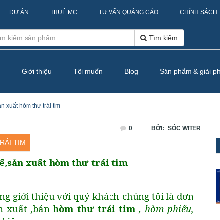
DỰ ÁN
THUÊ MC
TƯ VẤN QUẢNG CÁO
CHÍNH SÁCH
Tìm kiếm
Giới thiệu
Tôi muốn
Blog
Sản phẩm & giải p
n xuất hòm thư trái tim
0
BỞI:
SÓC WITER
RÁI TIM
kế,sản xuất
hòm thư trái tim
g giới thiệu với quý khách chúng tôi là đơn
ản xuất ,bán
hòm thư trái tim ,
hòm phiếu,