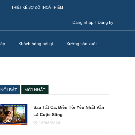
THIẾT KẾ SƠ ĐỒ THOÁT HIỂM
Đăng nhập
/
Đăng ký
háp
Khách hàng nói gì
Xưởng sản xuất
NỔI BẬT
MỚI NHẤT
Sau Tất Cả, Điều Tôi Yêu Nhất Vẫn
Là Cuộc Sống
16/06/2026