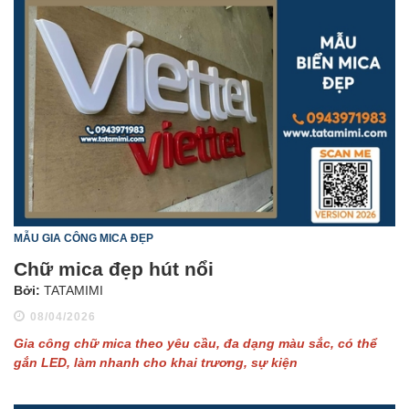
MẪU GIA CÔNG MICA ĐẸP
Chữ mica đẹp hút nổi
Bởi:
TATAMIMI
08/04/2026
Gia công chữ mica theo yêu cầu, đa dạng màu sắc, có thể
gắn LED, làm nhanh cho khai trương, sự kiện