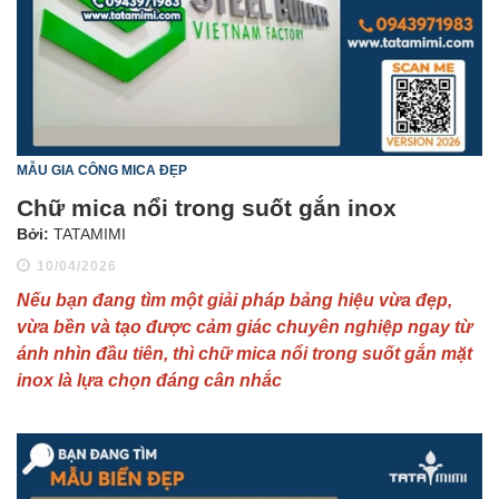
MẪU GIA CÔNG MICA ĐẸP
Chữ mica nổi trong suốt gắn inox
Bởi:
TATAMIMI
10/04/2026
Nếu bạn đang tìm một giải pháp bảng hiệu vừa đẹp,
vừa bền và tạo được cảm giác chuyên nghiệp ngay từ
ánh nhìn đầu tiên, thì chữ mica nổi trong suốt gắn mặt
inox là lựa chọn đáng cân nhắc