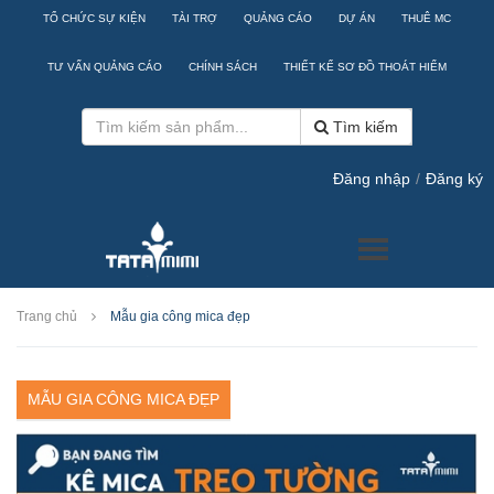
TỔ CHỨC SỰ KIỆN
TÀI TRỢ
QUẢNG CÁO
DỰ ÁN
THUÊ MC
TƯ VẤN QUẢNG CÁO
CHÍNH SÁCH
THIẾT KẾ SƠ ĐỒ THOÁT HIỂM
Tìm kiếm
Đăng nhập
/
Đăng ký
Trang chủ
Mẫu gia công mica đẹp
MẪU GIA CÔNG MICA ĐẸP