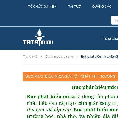
TỔ CHỨC SỰ KIỆN
TÀI TRỢ
QUẢNG CÁO
Trang chủ
Trang chủ
Danh mục gia công
Bục phát biểu mica giá tốt
BỤC PHÁT BIỂU MICA GIÁ TỐT NHẤT THỊ TRƯỜNG
Bục phát biểu mica
Bục phát biểu mica
là dòng sản phẩm 
chất liệu cao cấp tạo cảm giác sang t
thu gọn, dễ lắp ráp.
Bục phát biểu mi
trường học, nhà thờ, và nhiều địa đ