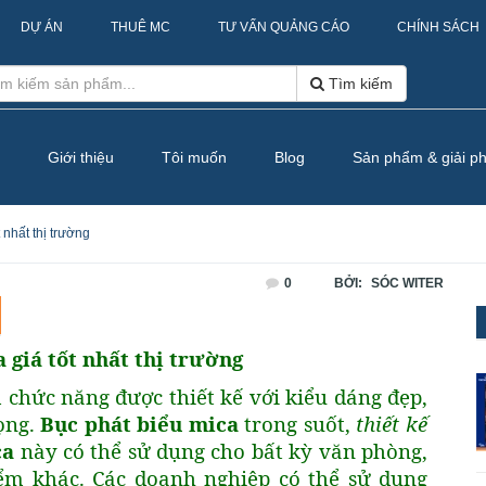
DỰ ÁN
THUÊ MC
TƯ VẤN QUẢNG CÁO
CHÍNH SÁCH
Tìm kiếm
Giới thiệu
Tôi muốn
Blog
Sản phẩm & giải p
 nhất thị trường
0
BỞI:
SÓC WITER
 giá tốt nhất thị trường
chức năng được thiết kế với kiểu dáng đẹp,
rọng.
Bục phát biểu mica
trong suốt,
thiết kế
ca
này có thể sử dụng cho bất kỳ văn phòng,
iểm khác. Các doanh nghiệp có thể sử dụng