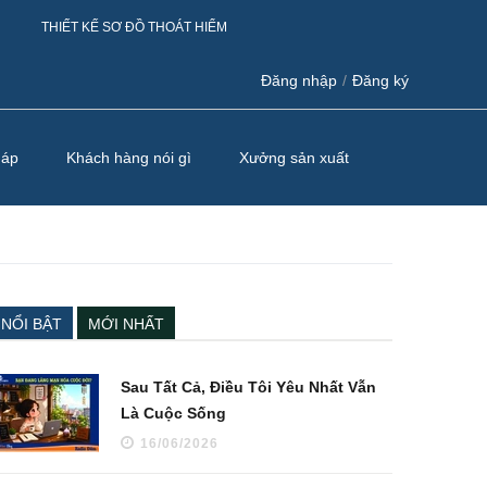
THIẾT KẾ SƠ ĐỒ THOÁT HIỂM
Đăng nhập
/
Đăng ký
háp
Khách hàng nói gì
Xưởng sản xuất
NỔI BẬT
MỚI NHẤT
Sau Tất Cả, Điều Tôi Yêu Nhất Vẫn
Là Cuộc Sống
16/06/2026