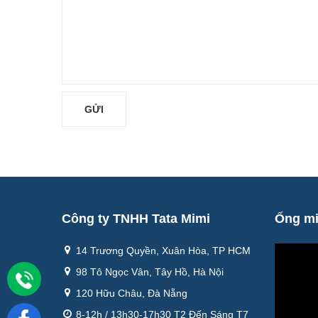
Công ty TNHH Tata Mimi
Ống m
14 Trương Quyền, Xuân Hòa, TP HCM
98 Tô Ngọc Vân, Tây Hồ, Hà Nội
120 Hữu Châu, Đà Nẵng
8-12h / 13h30-17h30 T2 Đến Sáng T7