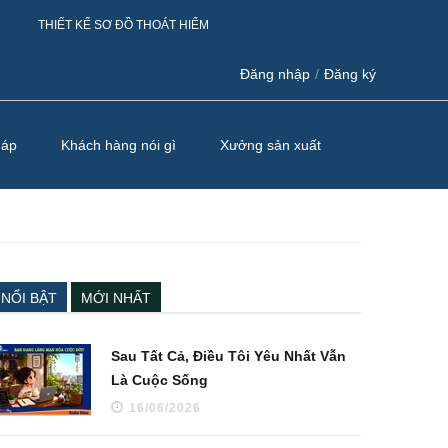
THIẾT KẾ SƠ ĐỒ THOÁT HIỂM
Đăng nhập
/
Đăng ký
háp
Khách hàng nói gì
Xưởng sản xuất
NỔI BẬT
MỚI NHẤT
Sau Tất Cả, Điều Tôi Yêu Nhất Vẫn
Là Cuộc Sống
16/06/2026