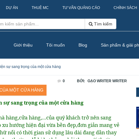
DỰ ÁN
THUÊ MC
TƯ VẤN QUẢNG CÁO
CHÍNH SÁCH
Tìm kiếm
Giới thiệu
Tôi muốn
Blog
Sản phẩm & giải p
iện sự sang trọng của một cửa hàng
0
BỞI:
GẠO WRITER WRITER
 CỦA MỘT CỬA HÀNG
n sự sang trọng của một cửa hàng
hà hàng,cửa hàng,…của quý khách trở nên sang
p xu hướng hiện đại vừa bền đẹp,đơn giản mang vẻ
hữ nổi có thời gian sử dụng lâu dài đang dần thay