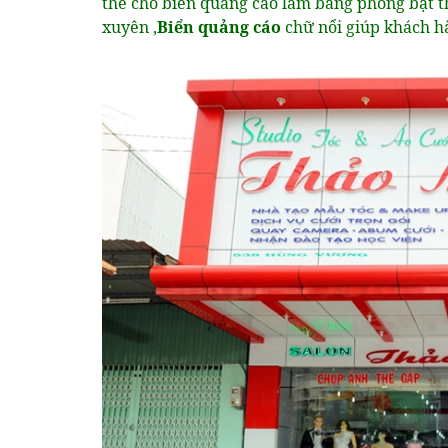
thế cho biển quảng cáo làm bằng phông bạt 
xuyên ,
Biển quảng cáo
chữ nổi giúp khách h