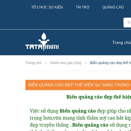
TỔ CHỨC SỰ KIỆN
TÀI TRỢ
QUẢNG CÁO
Trang chủ
Trang chủ
Danh mục gia công
Biển quảng cáo đẹp thể h
BIỂN QUẢNG CÁO ĐẸP THỂ HIỆN SỰ SANG TRỌNG
Biển quảng cáo đẹp thể hiệ
Việc sử dụng
Biển quảng cáo
đẹp
giúp cho n
trọng hơn,vừa mang tính thẩm mỹ cao bắt kị
đẹp truyền thống .
Biển quảng cáo
sử dụng c