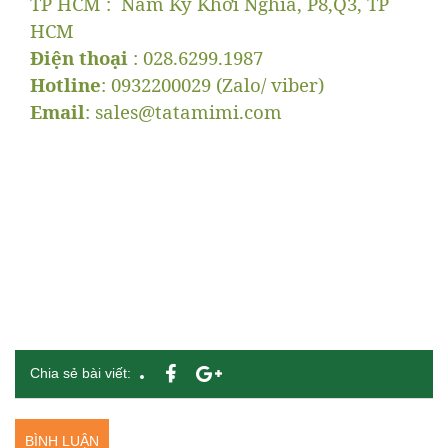
TP HCM : Nam Kỳ Khởi Nghĩa, P8,Q3, TP
HCM
Điện thoại
: 028.6299.1987
Hotline
: 0932200029 (Zalo/ viber)
Email
:
sales@tatamimi.com
Chia sẻ bài viết:
BÌNH LUẬN