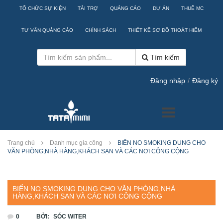
TỔ CHỨC SỰ KIỆN
TÀI TRỢ
QUẢNG CÁO
DỰ ÁN
THUÊ MC
TƯ VẤN QUẢNG CÁO
CHÍNH SÁCH
THIẾT KẾ SƠ ĐỒ THOÁT HIỂM
Tìm kiếm
Đăng nhập
/
Đăng ký
Trang chủ
Danh mục gia công
BIỂN NO SMOKING DUNG CHO
VĂN PHÒNG,NHÀ HÀNG,KHÁCH SẠN VÀ CÁC NƠI CÔNG CỘNG
BIỂN NO SMOKING DUNG CHO VĂN PHÒNG,NHÀ
HÀNG,KHÁCH SẠN VÀ CÁC NƠI CÔNG CỘNG
0
BỞI:
SÓC WITER