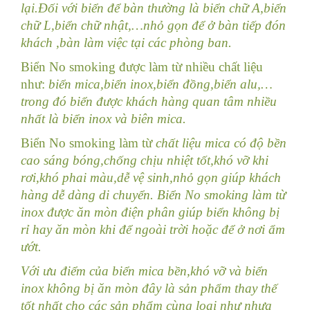
lại.Đối với biển để bàn thường là biển chữ A,biển
chữ L,biển chữ nhật,…nhỏ gọn để ở bàn tiếp đón
khách ,bàn làm việc tại các phòng ban.
Biển No smoking được làm từ nhiều chất liệu
như:
biển mica,biển inox,biển đồng,biển alu,…
trong đó biển được khách hàng quan tâm nhiều
nhất là biển inox và biên mica.
Biển No smoking làm từ
chất liệu mica có độ bền
cao sáng bóng,chống chịu nhiệt tốt,khó vỡ khi
rơi,khó phai màu,dễ vệ sinh,nhỏ gọn giúp khách
hàng dễ dàng di chuyển. Biển No smoking làm từ
inox được ăn mòn điện phân giúp biển không bị
rỉ hay ăn mòn khi để ngoài trời hoặc để ở nơi ẩm
ướt.
Với ưu điểm của biển mica bền,khó vỡ và biển
inox không bị ăn mòn đây là sản phẩm thay thế
tốt nhất cho các sản phẩm cùng loại như nhựa