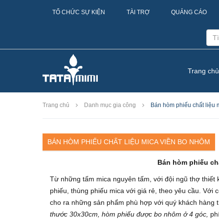
TỔ CHỨC SỰ KIỆN
TÀI TRỢ
QUẢNG CÁO
Trang chủ
Trang chủ
Danh mục gia công
Bán hòm phiếu chất liệu 
BÁN HÒM PHIẾU CHẤT LIỆU MICA VIỀN BO NHÔM
Bán hòm phiếu chấ
Từ những tấm mica nguyên tấm, với đội ngũ thợ thiết 
phiếu, thùng phiếu mica với giá rẻ, theo yêu cầu. Với
cho ra những sản phẩm phù hợp với quý khách hàng
thước 30x30cm, hòm phiếu được bo nhôm ở 4 góc,
phí