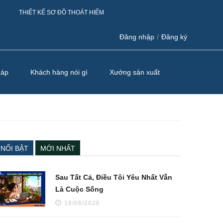
THIẾT KẾ SƠ ĐỒ THOÁT HIỂM
Đăng nhập
/
Đăng ký
háp
Khách hàng nói gì
Xưởng sản xuất
NỔI BẬT
MỚI NHẤT
Sau Tất Cả, Điều Tôi Yêu Nhất Vẫn
Là Cuộc Sống
16/06/2026