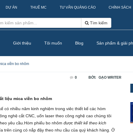
DỰ ÁN
THUÊ MC
TƯ VẤN QUẢNG CÁO
CHÍNH SÁCH
Tìm kiếm
Giới thiệu
Tôi muốn
Blog
Sản phẩm & giải p
mica viền bo nhôm
0
BỞI:
GẠO WRITER
t liệu mica viền bo nhôm
kế có nhiều năm kinh nghiệm trong viêc thiết kế các hòm
 công nghệ cắt CNC, uốn laser theo công nghệ cao chúng tôi
 theo yêu cầu.Hòm phiếu bo nhôm
được thiết kế theo kích
a trên cùng có nắp đậy theo nhu cầu của quý khách hàng. Ở