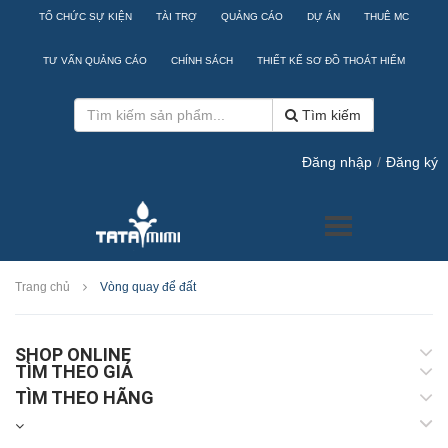
TỔ CHỨC SỰ KIỆN
TÀI TRỢ
QUẢNG CÁO
DỰ ÁN
THUÊ MC
TƯ VẤN QUẢNG CÁO
CHÍNH SÁCH
THIẾT KẾ SƠ ĐỒ THOÁT HIỂM
Tìm kiếm
Đăng nhập
/
Đăng ký
Trang chủ
Vòng quay để đất
SHOP ONLINE
TÌM THEO GIÁ
TÌM THEO HÃNG