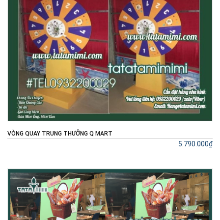
VÒNG QUAY TRUNG THƯỞNG Q MART
5.790.000₫