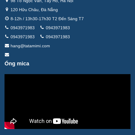
98 Tô Ngọc Vân, Tây Hồ, Hà Nội
120 Hữu Châu, Đà Nẵng
8-12h / 13h30-17h30 T2 Đến Sáng T7
0943971983
0943971983
0943971983
0943971983
hang@tatamimi.com
Ống mica