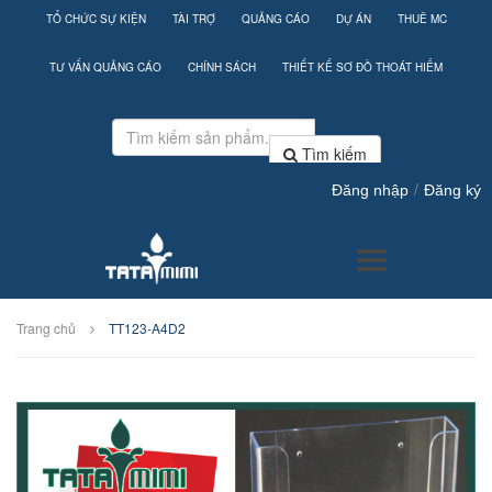
TỔ CHỨC SỰ KIỆN
TÀI TRỢ
QUẢNG CÁO
DỰ ÁN
THUÊ MC
TƯ VẤN QUẢNG CÁO
CHÍNH SÁCH
THIẾT KẾ SƠ ĐỒ THOÁT HIỂM
Tìm kiếm
/
Đăng nhập
Đăng ký
Trang chủ
TT123-A4D2