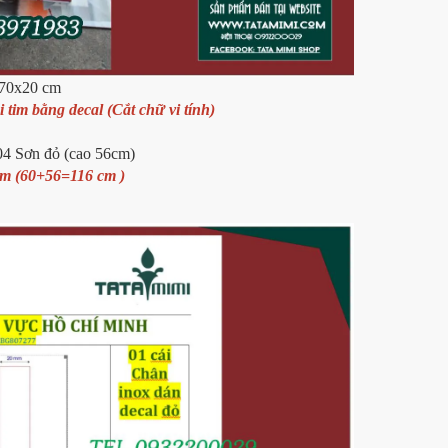
x70x20 cm
 tim bằng decal (Cắt chữ vi tính)
04 Sơn đỏ (cao 56cm)
tim (60+56=116 cm )