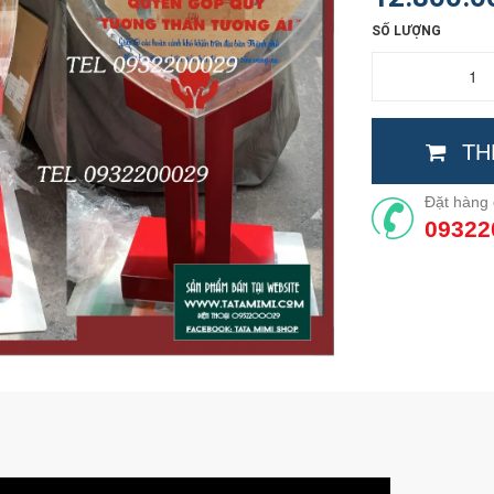
SỐ LƯỢNG
TH
Đặt hàng 
09322