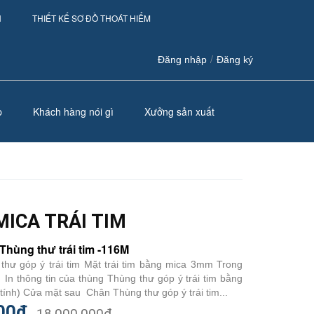
H
THIẾT KẾ SƠ ĐỒ THOÁT HIỂM
/
Đăng nhập
Đăng ký
p
Khách hàng nói gì
Xưởng sản xuất
ICA TRÁI TIM
Thùng thư trái tim -116M
hư góp ý trái tim Mặt trái tim bằng mica 3mm Trong
n thông tin của thùng Thùng thư góp ý trái tim bằng
 tính) Cửa mặt sau Chân Thùng thư góp ý trái tim...
00₫
18.000.000₫