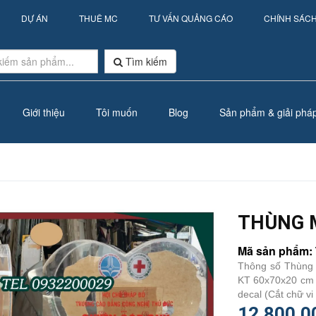
DỰ ÁN
THUÊ MC
TƯ VẤN QUẢNG CÁO
CHÍNH SÁC
Tìm kiếm
Giới thiệu
Tôi muốn
Blog
Sản phẩm & giải phá
THÙNG M
Mã sản phẩm: 
Thông số Thùng t
KT 60x70x20 cm I
decal (Cắt chữ vi
12.800.0