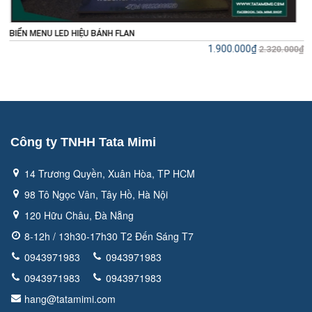
MENU TRÀ SỮA YOTEA
Liê
20.000₫
Công ty TNHH Tata Mimi
14 Trương Quyền, Xuân Hòa, TP HCM
98 Tô Ngọc Vân, Tây Hồ, Hà Nội
120 Hữu Châu, Đà Nẵng
8-12h / 13h30-17h30 T2 Đến Sáng T7
0943971983
0943971983
0943971983
0943971983
hang@tatamimi.com