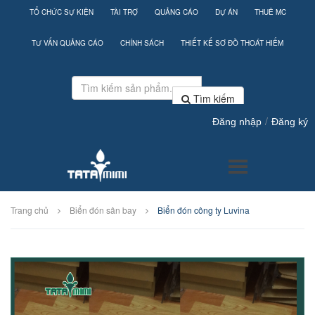
TỔ CHỨC SỰ KIỆN
TÀI TRỢ
QUẢNG CÁO
DỰ ÁN
THUÊ MC
TƯ VẤN QUẢNG CÁO
CHÍNH SÁCH
THIẾT KẾ SƠ ĐỒ THOÁT HIỂM
Tìm kiếm
/
Đăng nhập
Đăng ký
Trang chủ
Biển đón sân bay
Biển đón công ty Luvina