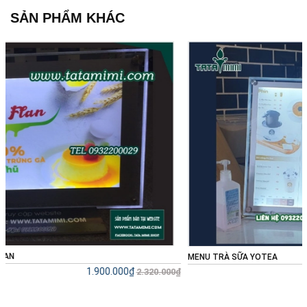
SẢN PHẨM KHÁC
MENU TRÀ SỮA YOTEA
Liên hệ
0₫