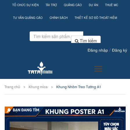
TỔ CHỨC SỰ KIỆN
TÀI TRỢ
QUẢNG CÁO
DỰ ÁN
THUÊ MC
TƯ VẤN QUẢNG CÁO
CHÍNH SÁCH
THIẾT KẾ SƠ ĐỒ THOÁT HIỂM
Tìm kiếm
/
Đăng nhập
Đăng ký
Trang chủ
Khung mica
Khung Nhôm Treo Tường A1