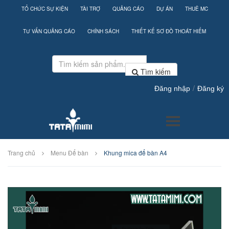
TỔ CHỨC SỰ KIỆN
TÀI TRỢ
QUẢNG CÁO
DỰ ÁN
THUÊ MC
TƯ VẤN QUẢNG CÁO
CHÍNH SÁCH
THIẾT KẾ SƠ ĐỒ THOÁT HIỂM
Tìm kiếm
/
Đăng nhập
Đăng ký
Trang chủ
Menu Để bàn
Khung mica để bàn A4