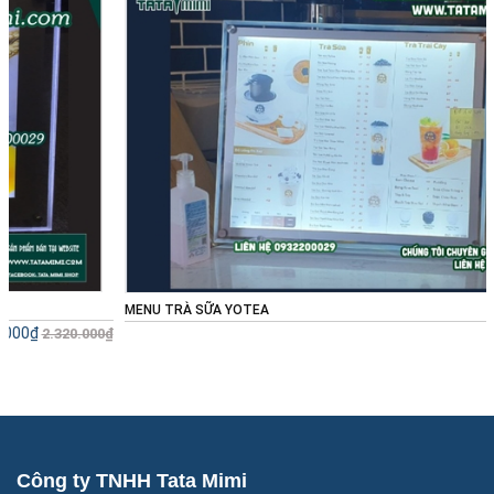
MENU TRÀ SỮA YOTEA
Liên hệ
0₫
Công ty TNHH Tata Mimi