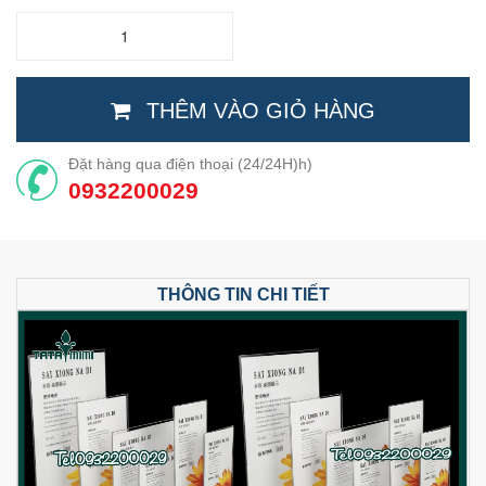
THÊM VÀO GIỎ HÀNG
Đặt hàng qua điện thoại (24/24H)h)
0932200029
THÔNG TIN CHI TIẾT