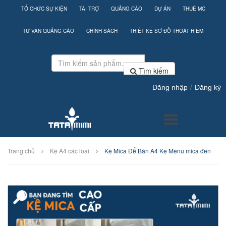
TỔ CHỨC SỰ KIỆN
TÀI TRỢ
QUẢNG CÁO
DỰ ÁN
THUÊ MC
TƯ VẤN QUẢNG CÁO
CHÍNH SÁCH
THIẾT KẾ SƠ ĐỒ THOÁT HIỂM
Tìm kiếm
/
Đăng nhập
Đăng ký
Trang chủ
Kệ A4 các loại
Kệ Mica Để Bàn A4 Kệ Menu mica đen