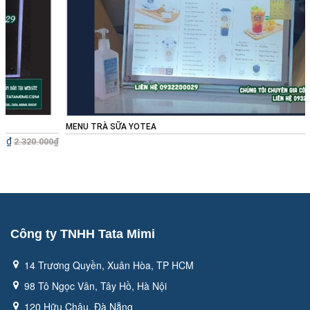
MENU TRÀ SỮA YOTEA
Liên hệ
0₫
Công ty TNHH Tata Mimi
14 Trương Quyền, Xuân Hòa, TP HCM
98 Tô Ngọc Vân, Tây Hồ, Hà Nội
120 Hữu Châu, Đà Nẵng