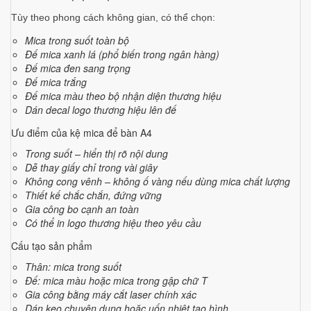
Tùy theo phong cách không gian, có thể chọn:
Mica trong suốt toàn bộ
Đế mica xanh lá (phổ biến trong ngân hàng)
Đế mica đen sang trọng
Đế mica trắng
Đế mica màu theo bộ nhận diện thương hiệu
Dán decal logo thương hiệu lên đế
Ưu điểm của kệ mica để bàn A4
Trong suốt – hiển thị rõ nội dung
Dễ thay giấy chỉ trong vài giây
Không cong vênh – không ố vàng nếu dùng mica chất lượng
Thiết kế chắc chắn, đứng vững
Gia công bo cạnh an toàn
Có thể in logo thương hiệu theo yêu cầu
Cấu tạo sản phẩm
Thân: mica trong suốt
Đế: mica màu hoặc mica trong gập chữ T
Gia công bằng máy cắt laser chính xác
Dán keo chuyên dụng hoặc uốn nhiệt tạo hình