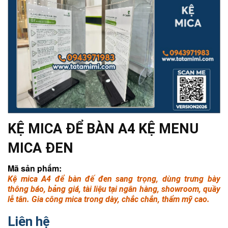
KỆ MICA ĐỂ BÀN A4 KỆ MENU
MICA ĐEN
Mã sản phẩm:
Kệ mica A4 để bàn đế đen sang trọng, dùng trưng bày
thông báo, bảng giá, tài liệu tại ngân hàng, showroom, quầy
lễ tân. Gia công mica trong dày, chắc chắn, thẩm mỹ cao.
Liên hệ