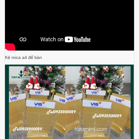
Kệ mica a4 để bàn