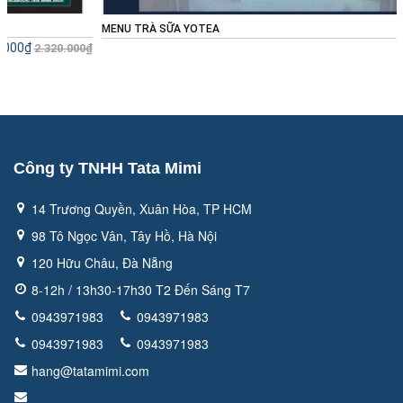
MENU TRÀ SỮA YOTEA
Liên hệ
0₫
Công ty TNHH Tata Mimi
14 Trương Quyền, Xuân Hòa, TP HCM
98 Tô Ngọc Vân, Tây Hồ, Hà Nội
120 Hữu Châu, Đà Nẵng
8-12h / 13h30-17h30 T2 Đến Sáng T7
0943971983
0943971983
0943971983
0943971983
hang@tatamimi.com