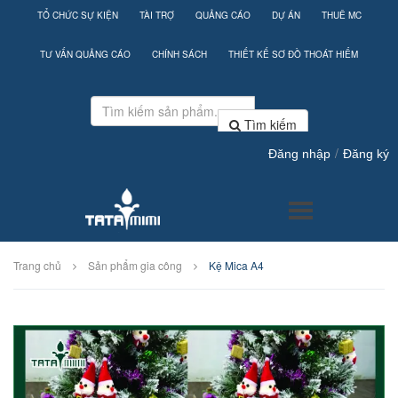
TỔ CHỨC SỰ KIỆN
TÀI TRỢ
QUẢNG CÁO
DỰ ÁN
THUÊ MC
TƯ VẤN QUẢNG CÁO
CHÍNH SÁCH
THIẾT KẾ SƠ ĐỒ THOÁT HIỂM
Tìm kiếm
/
Đăng nhập
Đăng ký
Trang chủ
Sản phẩm gia công
Kệ Mica A4