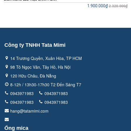
Liên hệ
0₫
Công ty TNHH Tata Mimi
14 Trương Quyền, Xuân Hòa, TP HCM
98 Tô Ngọc Vân, Tây Hồ, Hà Nội
120 Hữu Châu, Đà Nẵng
8-12h / 13h30-17h30 T2 Đến Sáng T7
0943971983
0943971983
0943971983
0943971983
hang@tatamimi.com
Ống mica