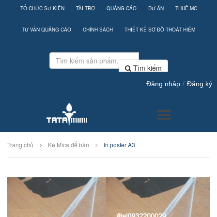
TỔ CHỨC SỰ KIỆN
TÀI TRỢ
QUẢNG CÁO
DỰ ÁN
THUÊ MC
TƯ VẤN QUẢNG CÁO
CHÍNH SÁCH
THIẾT KẾ SƠ ĐỒ THOÁT HIỂM
Tìm kiếm
/
Đăng nhập
Đăng ký
Trang chủ
Kệ Mica để bàn
In poster A3