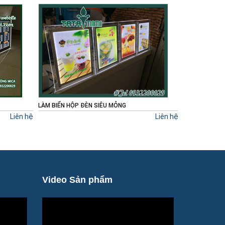
THIẾT KẾ MENU TRÀ SỮA MIỄN PHÍ
BIỂN TREO T
Liên hệ
Liên hệ
Video Sản phẩm