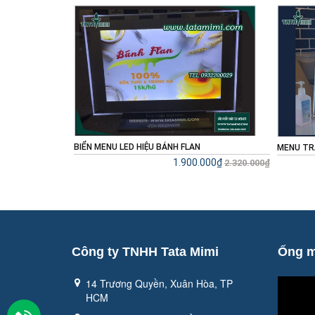
MENU TRÀ SỮA YOTEA
THIẾT KẾ
000₫
Liên hệ
2.320.000₫
Công ty TNHH Tata Mimi
Ống m
14 Trương Quyền, Xuân Hòa, TP
HCM