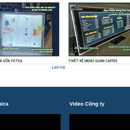
 MENU QUÁN CAFFEE
LÀM BIỂN HỘP ĐÈN SIÊU MỎNG
Liên hệ
ica
Video Công ty