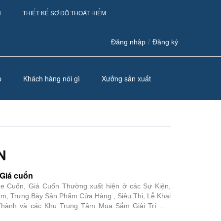
H
THIẾT KẾ SƠ ĐỒ THOÁT HIỂM
/
Đăng nhập
Đăng ký
p
Khách hàng nói gì
Xưởng sản xuất
N
Giá cuốn
 Cuốn, Giá Cuốn Thường xuất hiện ở các Sự Kiện,
ãm, Trưng Bày Sản Phẩm Cửa Hàng , Siêu Thị, Lễ Khai
Thành và các Khu Trung Tâm Mua Sắm Giải Trí ...