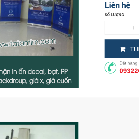
Liên hệ
SỐ LƯỢNG
TH
Đặt hàng 
09322