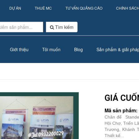
DỰ ÁN
THUÊ MC
TƯ VẤN QUẢNG CÁO
CHÍNH SÁC
Tìm kiếm
Giới thiệu
Tôi muốn
Blog
Sản phẩm & giải phá
GIÁ CUỐ
Mã sản phẩm: 
Chân đế Standee
Hội Chợ, Triển L
Trương, Khánh 
Thiết kế...