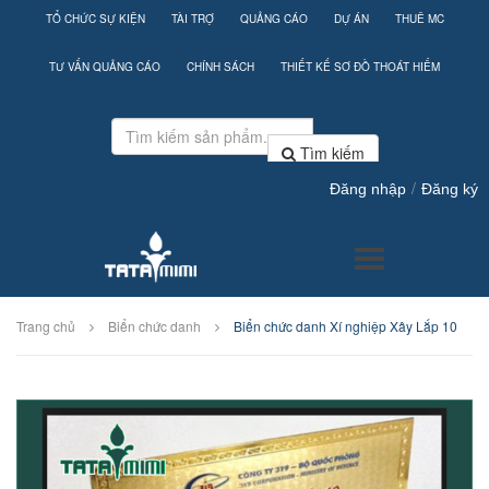
TỔ CHỨC SỰ KIỆN
TÀI TRỢ
QUẢNG CÁO
DỰ ÁN
THUÊ MC
TƯ VẤN QUẢNG CÁO
CHÍNH SÁCH
THIẾT KẾ SƠ ĐỒ THOÁT HIỂM
Tìm kiếm
/
Đăng nhập
Đăng ký
Trang chủ
Biển chức danh
Biển chức danh Xí nghiệp Xây Lắp 10