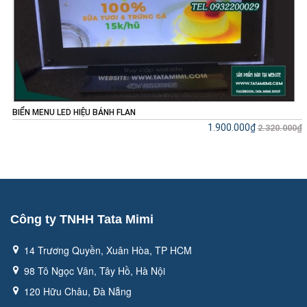
BIỂN MENU LED HIỆU BÁNH FLAN
1.900.000₫
hệ
2.320.000₫
Công ty TNHH Tata Mimi
14 Trương Quyền, Xuân Hòa, TP HCM
98 Tô Ngọc Vân, Tây Hồ, Hà Nội
120 Hữu Châu, Đà Nẵng