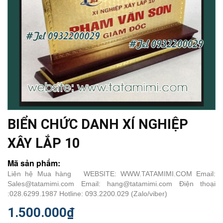
BIỂN CHỨC DANH XÍ NGHIỆP
XÂY LẮP 10
Mã sản phẩm:
Liên hệ Mua hàng WEBSITE: WWW.TATAMIMI.COM Email:
Sales@tatamimi.com Email: hang@tatamimi.com Điện thoại
:028.6299.1987 Hotline: 093.2200.029 (Zalo/viber)
1.500.000₫