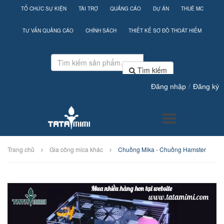
TỔ CHỨC SỰ KIỆN
TÀI TRỢ
QUẢNG CÁO
DỰ ÁN
THUÊ MC
TƯ VẤN QUẢNG CÁO
CHÍNH SÁCH
THIẾT KẾ SƠ ĐỒ THOÁT HIỂM
Tìm kiếm
/
Đăng nhập
Đăng ký
Trang chủ
Gia công mica khác
Chuồng Mika - Chuồng Hamster