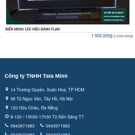
 LED HIỆU BÁNH FLAN
MENU TRÀ S
1.900.000₫
2.320.000₫
Công ty TNHH Tata Mimi
14 Trương Quyền, Xuân Hòa, TP HCM
98 Tô Ngọc Vân, Tây Hồ, Hà Nội
120 Hữu Châu, Đà Nẵng
8-12h / 13h30-17h30 T2 Đến Sáng T7
0943971983
0943971983
0943971983
0943971983