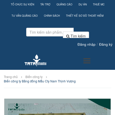
TỔ CHỨC SỰ KIỆN
TÀI TRỢ
QUẢNG CÁO
DỰ ÁN
THUÊ MC
TƯ VẤN QUẢNG CÁO
CHÍNH SÁCH
THIẾT KẾ SƠ ĐỒ THOÁT HIỂM
Tìm kiếm
/
Đăng nhập
Đăng ký
Trang chủ
Biển công ty
Biển công ty Bằng đồng Mẫu Cty Nam Thịnh Vượng