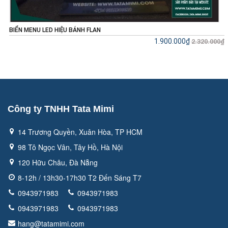
ENU LED HIỆU BÁNH FLAN
MENU TR
1.900.000₫
2.320.000₫
Công ty TNHH Tata Mimi
14 Trương Quyền, Xuân Hòa, TP HCM
98 Tô Ngọc Vân, Tây Hồ, Hà Nội
120 Hữu Châu, Đà Nẵng
8-12h / 13h30-17h30 T2 Đến Sáng T7
0943971983
0943971983
0943971983
0943971983
hang@tatamimi.com