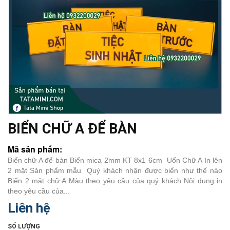
BIỂN CHỮ A ĐỂ BÀN
Mã sản phẩm:
Biển chữ A để bàn Biển mica 2mm KT 8x1 6cm Uốn Chữ A In lên
2 mặt Sản phẩm mẫu Quý khách nhận được biển như thế nào
Biển 2 mặt chữ A Màu theo yêu cầu của quý khách Nội dung in
theo yêu cầu của...
Liên hệ
SỐ LƯỢNG