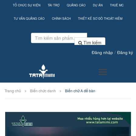
TỔ CHỨC SỰ KIỆN
TÀI TRỢ
QUẢNG CÁO
DỰ ÁN
THUÊ MC
TƯ VẤN QUẢNG CÁO
CHÍNH SÁCH
THIẾT KẾ SƠ ĐỒ THOÁT HIỂM
Tìm kiếm
/
Đăng nhập
Đăng ký
Trang chủ
Biển chức danh
Biển chữ A để bàn